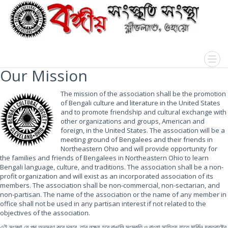
Our Mission
The mission of the association shall be the promotion
of Bengali culture and literature in the United States
and to promote friendship and cultural exchange with
other organizations and groups, American and
foreign, in the United States. The association will be a
meeting ground of Bengalees and their friends in
Northeastern Ohio and will provide opportunity for
the families and friends of Bengalees in Northeastern Ohio to learn
Bengali language, culture, and traditions. The association shall be a non-
profit organization and will exist as an incorporated association of its
members. The association shall be non-commercial, non-sectarian, and
non-partisan. The name of the association or the name of any member in
office shall not be used in any partisan interest if not related to the
objectives of the association.
এই সংস্থা যে পথ অনুসরণ করে চলবে, তার লক্ষ্য হবে বাঙালি সংস্কৃতি ও বাংলা সাহিত্য যাতে মার্কিন যুক্তরাষ্ট্রে