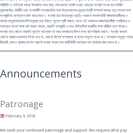
পরিচিতি ও সেইসঙ্গে আরো উৎকর্ষতা লাভ করে, তার জন্যে সচেষ্ট হওয়া; তাছাড়া সংস্থা তৎপর হবে মার্কিন
যুক্তরাষ্ট্রে, মার্কিনি তথা অ-মার্কিনি সংস্থাগুলির সঙ্গে উত্তরোত্তর দৃঢ়তর মৈত্রী সম্পর্কে আবদ্ধ হয়ে তাদের সঙ্গে
সংস্কৃতিক যোগাযোগ রক্ষা করে চলতে। সংস্থা চায় উত্তরপূর্ব ওহাইও অঞ্চলে বসবাসকারী বঙ্গভাষাভাষীদের ও
তাদের বন্ধুবান্ধবদের মিলনকেন্দ্র হয়ে উঠতে; সুযোগ সৃষ্টি করতে, যাতে এই অঞ্চলের বঙ্গভাষাভাষীরা সপরিবারে ও
সবান্ধবে বাংলা ভাষা চর্চা করতে পারেন, বাঙালি সংস্কৃতি ও তার ঐতিহাসিক ধারাটির সঙ্গে পরিচিত হতে পারেন।
সংস্থা তার কোনো কাজেই মুনাফা অন্বেষণ না করে সদস্যদের মিলন-সংঘ রূপে বিরাজ করবে। সংস্থা কখনো
কোনো প্রকার ব্যবসায় লিপ্ত হবে না, কোনো বিশেষ সম্প্রদায় বা দলের অনুগত হবেন না। সংস্থার অনুসৃত পথের
বিরোধী কোনও প্রকার দলগত স্বার্থে সংস্থা অথবা তার কর্মনির্বাহী সদস্যের নাম ব্যবহার করা চলবে না।
Announcements
Patronage
February 9, 2018
We seek your continued patronage and support. We request all to pay